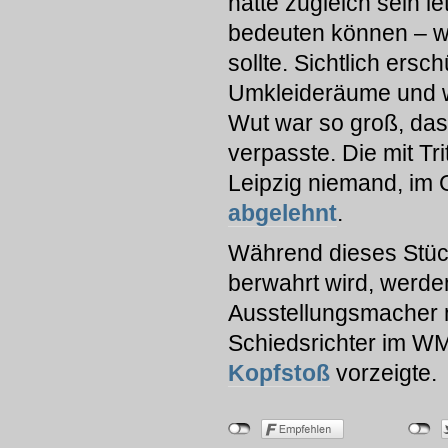
hätte zugleich sein le
bedeuten können – w
sollte. Sichtlich ersc
Umkleideräume und wü
Wut war so groß, dass
verpasste. Die mit Tr
Leipzig niemand, im 
abgelehnt
.
Während dieses Stück 
berwahrt wird, werde
Ausstellungsmacher n
Schiedsrichter im WM
Kopfstoß
vorzeigte.