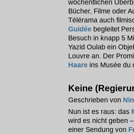
wöchentlichen Überbli
Bücher, Filme oder Au
Télérama auch filmi
Guidée
begleitet Pers
Besuch in knapp 5 Mi
Yazid Oulab ein Obje
Louvre an. Der Promi-
Haare
ins Musée du q
Keine (Regieru
Geschrieben von
Ni
Nun ist es raus: das
wird es nicht geben – 
einer Sendung von
F