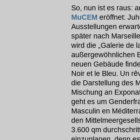
So, nun ist es raus:
MuCEM
eröffnet: Ju
Ausstellungen erwart
später nach Marseille 
wird die „Galerie de l
außergewöhnlichen Bli
neuen Gebäude findet 
Noir et le Bleu. Un r
die Darstellung des 
Mischung an Exponate
geht es um Genderfra
Masculin en Méditerra
den Mittelmeergesell
3.600 qm durchschritte
einzuplanen, denn es