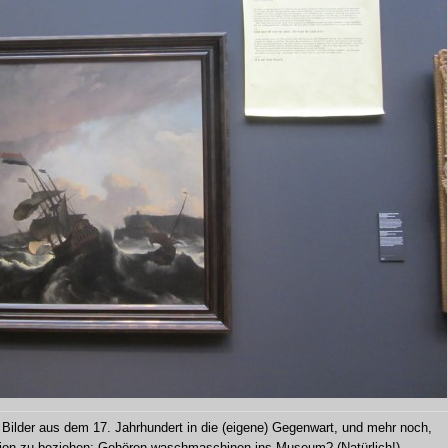
Bilder aus dem 17. Jahrhundert in die (eigene) Gegenwart, und mehr noch,
ition zu beziehen: Gehören waschmaschinen ins Museum? (Natürlich!)