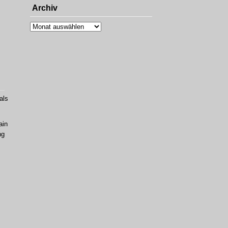
Archiv
Archiv
als
ain
ng