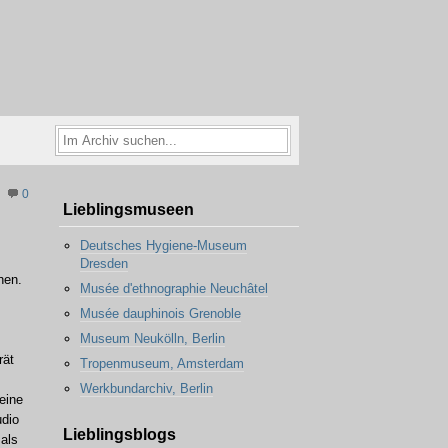
0
Lieblingsmuseen
Deutsches Hygiene-Museum
Dresden
hen.
Musée d'ethnographie Neuchâtel
Musée dauphinois Grenoble
Museum Neukölln, Berlin
rät
Tropenmuseum, Amsterdam
Werkbundarchiv, Berlin
eine
udio
Lieblingsblogs
 als