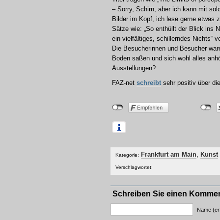
– Sorry, Schirn, aber ich kann mit s
Bilder im Kopf, ich lese gerne etwas 
Sätze wie: „So enthüllt der Blick ins
ein vielfältiges, schillerndes Nichts“ v
Die Besucherinnen und Besucher ware
Boden saßen und sich wohl alles anhört
Ausstellungen?
FAZ-net
schreibt
sehr positiv über di
Frankfurt am Main
,
Kunst
Kategorie:
Verschlagwortet:
Schreiben Sie einen Komme
Name (erf