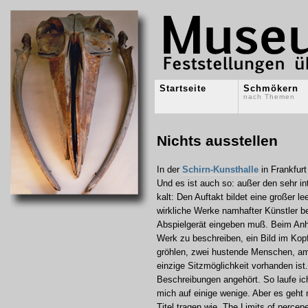
Startseite
Schmökern
nach Themen
Nichts ausstellen
In der
Schirn-Kunsthalle
in Frankfurt
Und es ist auch so: außer den sehr int
kalt: Den Auftakt bildet eine großer l
wirkliche Werke namhafter Künstler 
Abspielgerät eingeben muß. Beim Anhöre
Werk zu beschreiben, ein Bild im Kopf
gröhlen, zwei hustende Menschen, ame
einzige Sitzmöglichkeit vorhanden ist.
Beschreibungen angehört. So laufe ic
mich auf einige wenige. Aber es geht 
Titel tragen wie „The Limits of percep