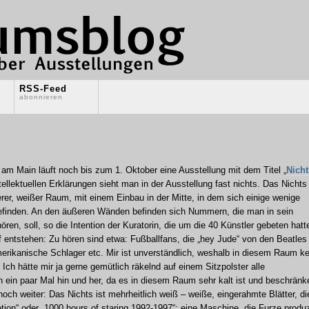
RSS-Feed
abonnieren
 am Main läuft noch bis zum 1. Oktober eine Ausstellung mit dem Titel „
Nicht
ellektuellen Erklärungen sieht man in der Ausstellung fast nichts. Das Nichts 
eerer, weißer Raum, mit einem Einbau in der Mitte, in dem sich einige wenige
befinden. An den äußeren Wänden befinden sich Nummern, die man in sein
n, soll, so die Intention der Kuratorin, die um die 40 Künstler gebeten hatte
 entstehen: Zu hören sind etwa: Fußballfans, die „hey Jude“ von den Beatles
rikanische Schlager etc. Mir ist unverständlich, weshalb in diesem Raum ke
 Ich hätte mir ja gerne gemütlich räkelnd auf einem Sitzpolster alle
h ein paar Mal hin und her, da es in diesem Raum sehr kalt ist und beschränk
noch weiter: Das Nichts ist mehrheitlich weiß – weiße, eingerahmte Blätter, di
etion“ oder „1000 hours of staring 1992-1997“; eine Maschine, die Furze produz