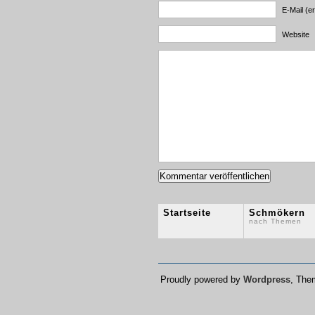
E-Mail (er
Website
Startseite
Schmökern
nach Themen
Proudly powered by
Wordpress
, Th