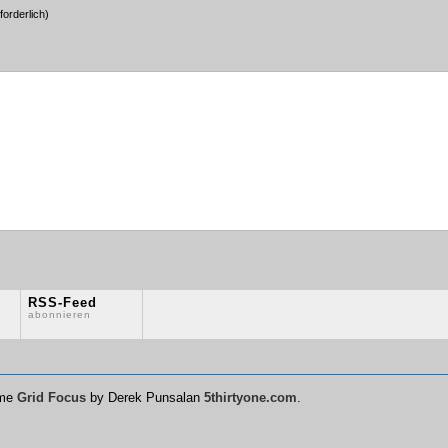
forderlich)
RSS-Feed
abonnieren
eme
Grid Focus
by Derek Punsalan
5thirtyone.com
.