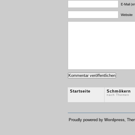
E-Mail (er
Website
Startseite
Schmökern
nach Themen
Proudly powered by
Wordpress
, Th