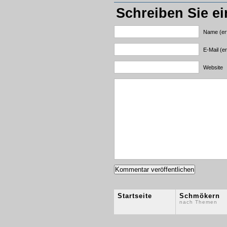
Schreiben Sie e
Name (erf
E-Mail (er
Website
Startseite
Schmökern
nach Themen