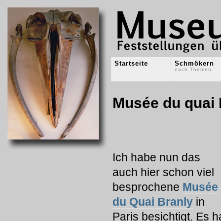
Startseite
Schmökern
nach Themen
Musée du quai B
Ich habe nun das
auch hier schon viel
besprochene
Musée
du Quai Branly
in
Paris besichtigt. Es h