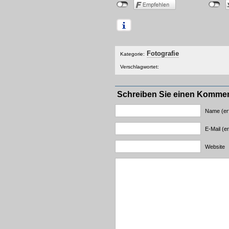
Fotografie
Kategorie:
Verschlagwortet:
Schreiben Sie einen Komme
Name (erf
E-Mail (er
Website