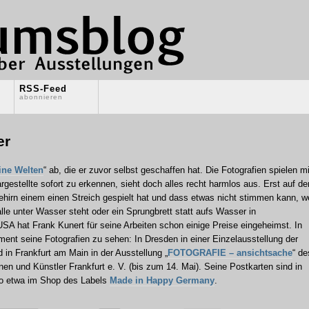
RSS-Feed
abonnieren
er
ine Welten
“ ab, die er zuvor selbst geschaffen hat. Die Fotografien spielen mi
estellte sofort zu erkennen, sieht doch alles recht harmlos aus. Erst auf de
hirn einem einen Streich gespielt hat und dass etwas nicht stimmen kann, 
alle unter Wasser steht oder ein Sprungbrett statt aufs Wasser in
USA hat Frank Kunert für seine Arbeiten schon einige Preise eingeheimst. In
ent seine Fotografien zu sehen: In Dresden in einer Einzelausstellung der
 in Frankfurt am Main in der Ausstellung „
FOTOGRAFIE – ansichtsache
“ de
en und Künstler Frankfurt e. V. (bis zum 14. Mai). Seine Postkarten sind in
 so etwa im Shop des Labels
Made in Happy Germany
.