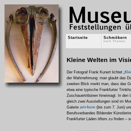
Startseite
Schmökern
nach Themen
Kleine Welten im Visi
Der Fotograf Frank Kunert lichtet „
Kle
der Wahrnehmung: man glaubt das Darg
zweiten Blick merkt man, dass das Ge
etwa eine typische Frankfurter Trinkh
Zuschauertribünen hineinragt. In den 
gleich zwei Ausstellungen sind im Mom
Galerie
art+form
(bis zum 7. Juni) und
Berufsverbandes Bildender Künstlerinn
Frankfurter Läden öfters zu finden –