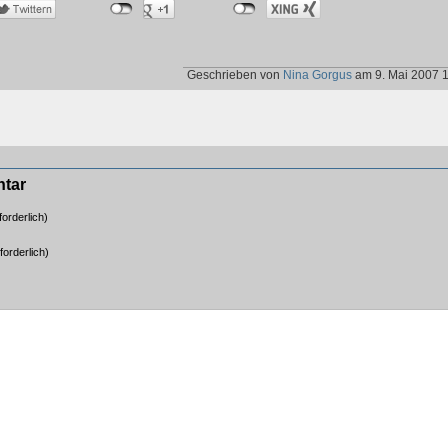
Geschrieben von
Nina Gorgus
am 9. Mai 2007 
ntar
orderlich)
forderlich)