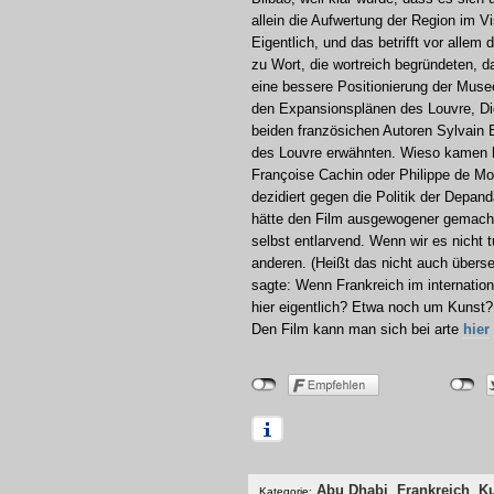
allein die Aufwertung der Region im Vi
Eigentlich, und das betrifft vor all
zu Wort, die wortreich begründeten, 
eine bessere Positionierung der Musee
den Expansionsplänen des Louvre, Did
beiden französichen Autoren Sylvain
des Louvre erwähnten. Wieso kamen hie
Françoise Cachin oder Philippe de Mon
dezidiert gegen die Politik der Depa
hätte den Film ausgewogener gemacht.
selbst entlarvend. Wenn wir es nicht
anderen. (Heißt das nicht auch überse
sagte: Wenn Frankreich im internatio
hier eigentlich? Etwa noch um Kunst?
Den Film kann man sich bei arte
hier
Abu Dhabi
,
Frankreich
,
K
Kategorie: