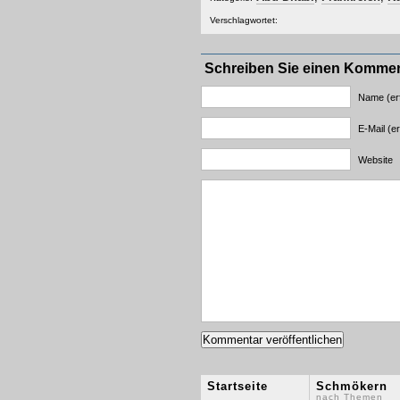
Verschlagwortet:
Schreiben Sie einen Komme
Name (erf
E-Mail (er
Website
Startseite
Schmökern
nach Themen