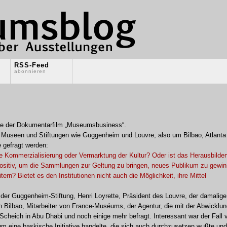
RSS-Feed
abonnieren
de der Dokumentarfilm „Museumsbusiness“.
 Museen und Stiftungen wie Guggenheim und Louvre, also um Bilbao, Atlanta
e gefragt werden:
he Kommerzialisierung oder Vermarktung der Kultur? Oder ist das Herausbilde
positiv, um die Sammlungen zur Geltung zu bringen, neues Publikum zu gewi
tern? Bietet es den Institutionen nicht auch die Möglichkeit, ihre Mittel
er Guggenheim-Stiftung, Henri Loyrette, Präsident des Louvre, der damalige
n Bilbao, Mitarbeiter von France-Muséums, der Agentur, die mit der Abwicklu
 Scheich in Abu Dhabi und noch einige mehr befragt. Interessant war der Fall 
 um eine baskische Initiative handelte, die sich auch durchzusetzen wußte und