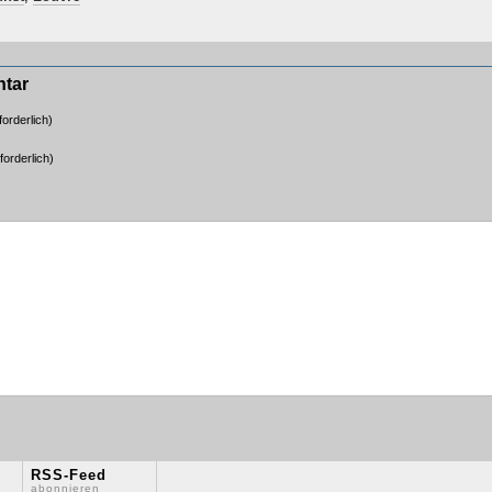
ntar
orderlich)
forderlich)
RSS-Feed
abonnieren