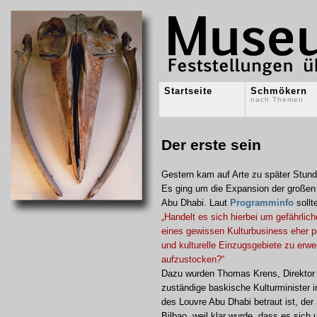
Startseite
Schmökern
nach Themen
Der erste sein
Gestern kam auf Arte zu später Stun
Es ging um die Expansion der großen
Abu Dhabi. Laut
Programminfo
sollt
„Handelt es sich hierbei um gefährlic
eines gewissen Kulturbusiness eher 
und kulturelle Einzugsgebiete zu erwei
aufzustocken?“
Dazu wurden Thomas Krens, Direktor d
zuständige baskische Kulturminister i
des Louvre Abu Dhabi betraut ist, der
Bilbao, weil klar wurde, dass es sich