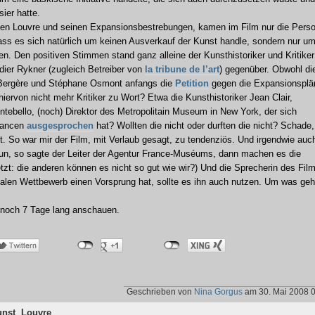
sier hatte.
em den Louvre und seinen Expansionsbestrebungen, kamen im Film nur die Pers
dass es sich natürlich um keinen Ausverkauf der Kunst handle, sondern nur u
n. Den positiven Stimmen stand ganz alleine der Kunsthistoriker und Kritiker
ier Rykner (zugleich Betreiber von
la tribune de l’art
) gegenüber. Obwohl di
 Bergère und Stéphane Osmont anfangs die
Petition
gegen die Expansionsplä
rvon nicht mehr Kritiker zu Wort? Etwa die Kunsthistoriker Jean Clair,
tebello, (noch) Direktor des Metropolitain Museum in New York, der sich
ndancen
ausgesprochen
hat? Wollten die nicht oder durften die nicht? Schade
 So war mir der Film, mit Verlaub gesagt, zu tendenziös. Und irgendwie auc
 tun, so sagte der Leiter der Agentur France-Muséums, dann machen es die
tzt: die anderen können es nicht so gut wie wir?) Und die Sprecherin des Fil
nalen Wettbewerb einen Vorsprung hat, sollte es ihn auch nutzen. Um was geh
noch 7 Tage lang anschauen.
Geschrieben von
Nina Gorgus
am 30. Mai 2008 
unst
,
Louvre