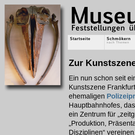
Startseite
Schmökern
nach Themen
Zur Kunstszene
Ein nun schon seit ei
Kunstszene Frankfurt
ehemaligen
Polizeip
Hauptbahnhofes, das 
ein Zentrum für „zei
„Produktion, Präsent
Disziplinen“ vereine