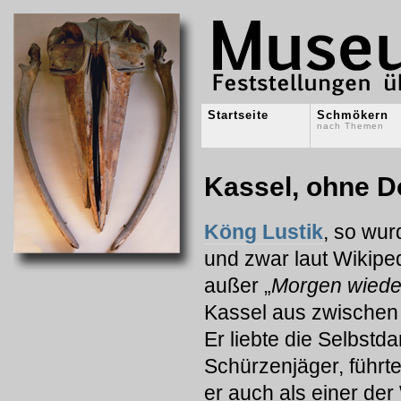
Startseite
Schmökern
nach Themen
Kassel, ohne 
Köng Lustik
, so wur
und zwar laut Wikipe
außer „
Morgen wieder
Kassel aus zwischen
Er liebte die Selbstd
Schürzenjäger, führte
er auch als einer de