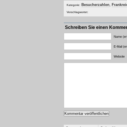
Besucherzahlen
,
Frankrei
Kategorie:
Verschlagwortet:
Schreiben Sie einen Komme
Name (erf
E-Mail (er
Website