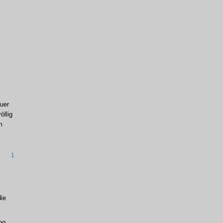
uer
öllig
m
1
ie
ng