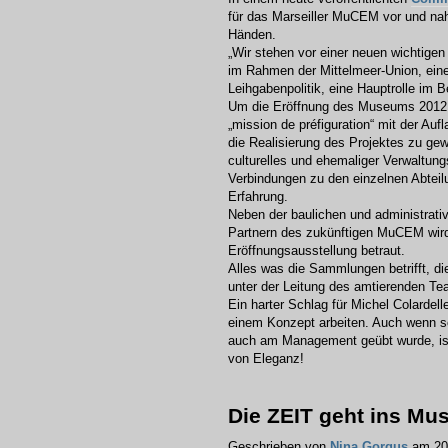
für das Marseiller MuCEM vor und nah
Händen.
„Wir stehen vor einer neuen wichtige
im Rahmen der Mittelmeer-Union, eine 
Leihgabenpolitik, eine Hauptrolle im 
Um die Eröffnung des Museums 2012 z
„mission de préfiguration“ mit der Auf
die Realisierung des Projektes zu gewä
culturelles und ehemaliger Verwaltungs
Verbindungen zu den einzelnen Abteil
Erfahrung.
Neben der baulichen und administrati
Partnern des zukünftigen MuCEM wird 
Eröffnungsausstellung betraut.
Alles was die Sammlungen betrifft, die
unter der Leitung des amtierenden 
Ein harter Schlag für Michel Colardell
einem Konzept arbeiten. Auch wenn sc
auch am Management geübt wurde, ist 
von Eleganz!
Die ZEIT geht ins M
Geschrieben von
Nina Gorgus
am 20.