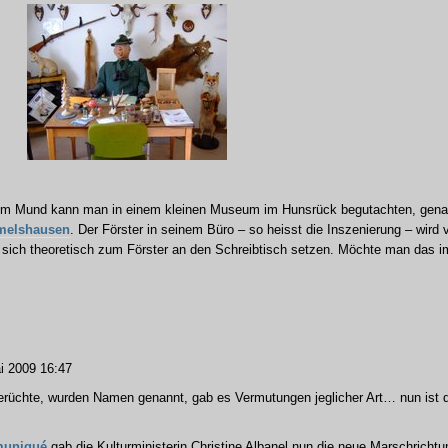
e im Mund kann man in einem kleinen Museum im Hunsrück begutachten, gena
melshausen
. Der Förster in seinem Büro – so heisst die Inszenierung – wird v
sich theoretisch zum Förster an den Schreibtisch setzen. Möchte man das i
i 2009 16:47
erüchte, wurden Namen genannt, gab es Vermutungen jeglicher Art… nun ist d
uniqué
gab die Kulturministerin Christine Albanel nun die neue Marschrichtu