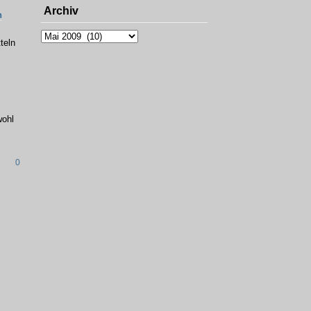
Archiv
n
Archiv
teln
wohl
0