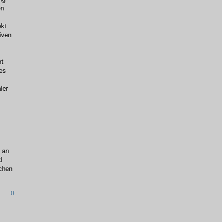
en
ekt
iven
rt
res
ler
t an
d
ichen
0