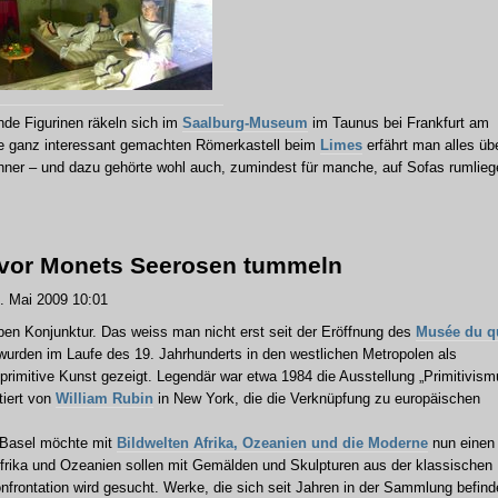
de Figurinen räkeln sich im
Saalburg-Museum
im Taunus bei Frankfurt am
ise ganz interessant gemachten Römerkastell beim
Limes
erfährt man alles üb
hner – und dazu gehörte wohl auch, zumindest für manche, auf Sofas rumlieg
 vor Monets Seerosen tummeln
 Mai 2009 10:01
en Konjunktur. Das weiss man nicht erst seit der Eröffnung des
Musée du q
wurden im Laufe des 19. Jahrhunderts in den westlichen Metropolen als
 primitive Kunst gezeigt. Legendär war etwa 1984 die Ausstellung „Primitivism
tiert von
William Rubin
in New York, die die Verknüpfung zu europäischen
 Basel möchte mit
Bildwelten Afrika, Ozeanien und die Moderne
nun einen
rika und Ozeanien sollen mit Gemälden und Skulpturen aus der klassischen
onfrontation wird gesucht. Werke, die sich seit Jahren in der Sammlung befind