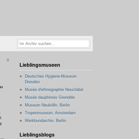
0
Lieblingsmuseen
Deutsches Hygiene-Museum
Dresden
au
Musée d'ethnographie Neuchâtel
Musée dauphinois Grenoble
Museum Neukölln, Berlin
,
Tropenmuseum, Amsterdam
t
Werkbundarchiv, Berlin
l
Lieblingsblogs