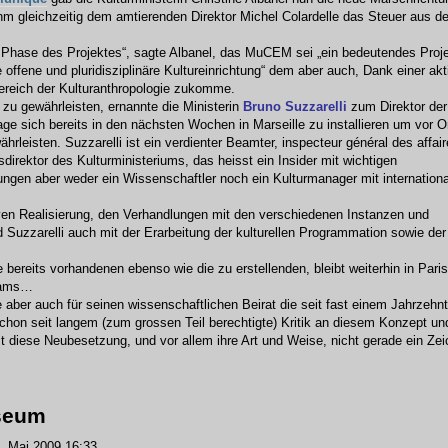
m gleichzeitig dem amtierenden Direktor Michel Colardelle das Steuer aus d
n Phase des Projektes“, sagte Albanel, das MuCEM sei „ein bedeutendes Proj
offene und pluridisziplinäre Kultureinrichtung“ dem aber auch, Dank einer akt
Bereich der Kulturanthropologie zukomme.
u gewährleisten, ernannte die Ministerin
Bruno Suzzarelli
zum Direktor der
lage sich bereits in den nächsten Wochen in Marseille zu installieren um vor O
hrleisten. Suzzarelli ist ein verdienter Beamter, inspecteur général des affai
direktor des Kulturministeriums, das heisst ein Insider mit wichtigen
ungen aber weder ein Wissenschaftler noch ein Kulturmanager mit internationa
ven Realisierung, den Verhandlungen mit den verschiedenen Instanzen und
Suzzarelli auch mit der Erarbeitung der kulturellen Programmation sowie der
 bereits vorhandenen ebenso wie die zu erstellenden, bleibt weiterhin in Paris
Teams…
e aber auch für seinen wissenschaftlichen Beirat die seit fast einem Jahrzehn
hon seit langem (zum grossen Teil berechtigte) Kritik an diesem Konzept un
diese Neubesetzung, und vor allem ihre Art und Weise, nicht gerade ein Ze
useum
 Mai 2009 16:33