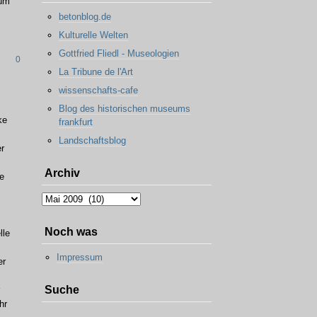
eum
betonblog.de
Kulturelle Welten
Gottfried Fliedl - Museologien
0
La Tribune de l'Art
wissenschafts-cafe
Blog des historischen museums
ke
frankfurt
Landschaftsblog
r
Archiv
ie
Archiv
Noch was
lle
Impressum
er
Suche
hr