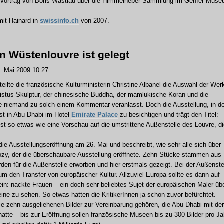
n Vortrag von Boris Wastiau über die Himmelheber-Sammlung im Genfer Mus
mit Hainard in
swissinfo.ch
von 2007.
n Wüstenlouvre ist gelegt
 Mai 2009 10:27
teilte die französische Kulturministerin Christine Albanel die Auswahl der Wer
Christus-Skulptur, der chinesische Buddha, der mamlukische Koran und die
e niemand zu solch einem Kommentar veranlasst. Doch die Ausstellung, in de
ist in Abu Dhabi im Hotel
Emirate Palace
zu besichtigen und trägt den Titel:
 ist so etwas wie eine Vorschau auf die umstrittene Außenstelle des Louvre, d
die Ausstellungseröffnung am 26. Mai und beschreibt, wie sehr alle sich über
ozy, der die überschaubare Ausstellung eröffnete. Zehn Stücke stammen aus
en für die Außenstelle erworben und hier erstmals gezeigt. Bei der Außenste
um den Transfer von europäischer Kultur. Allzuviel Europa sollte es dann auf
in: nackte Frauen – ein doch sehr beliebtes Sujet der europäischen Maler üb
eine zu sehen. So etwas hatten die KritikerInnen ja schon zuvor befürchtet.
ie zehn ausgeliehenen Bilder zur Vereinbarung gehören, die Abu Dhabi mit der
atte – bis zur Eröffnung sollen französische Museen bis zu 300 Bilder pro Ja