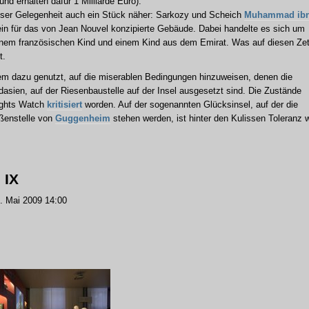
und erhalten dafür 1 Milliarde Euro).
r Gelegenheit auch ein Stück näher: Sarkozy und Scheich
Muhammad ib
in für das von Jean Nouvel konzipierte Gebäude. Dabei handelte es sich um
inem französischen Kind und einem Kind aus dem Emirat. Was auf diesen Zet
t.
em dazu genutzt, auf die miserablen Bedingungen hinzuweisen, denen die
asien, auf der Riesenbaustelle auf der Insel ausgesetzt sind. Die Zustände
ights Watch
kritisiert
worden. Auf der sogenannten Glücksinsel, auf der die
ßenstelle von
Guggenheim
stehen werden, ist hinter den Kulissen Toleranz 
 IX
 Mai 2009 14:00