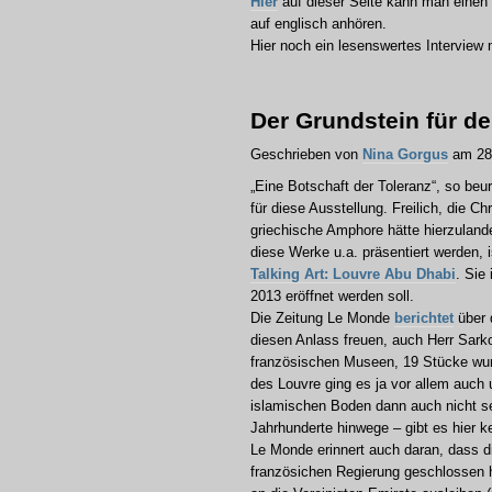
Hier
auf dieser Seite kann man eine
auf englisch anhören.
Hier noch ein lesenswertes Interview 
Der Grundstein für de
Geschrieben von
Nina Gorgus
am 28.
„Eine Botschaft der Toleranz“, so beur
für diese Ausstellung. Freilich, die 
griechische Amphore hätte hierzuland
diese Werke u.a. präsentiert werden, 
Talking Art: Louvre Abu Dhabi
. Sie
2013 eröffnet werden soll.
Die Zeitung Le Monde
berichtet
über 
diesen Anlass freuen, auch Herr Sark
französischen Museen, 19 Stücke wurd
des Louvre ging es ja vor allem auch 
islamischen Boden dann auch nicht se
Jahrhunderte hinwege – gibt es hier k
Le Monde erinnert auch daran, dass d
französichen Regierung geschlossen h