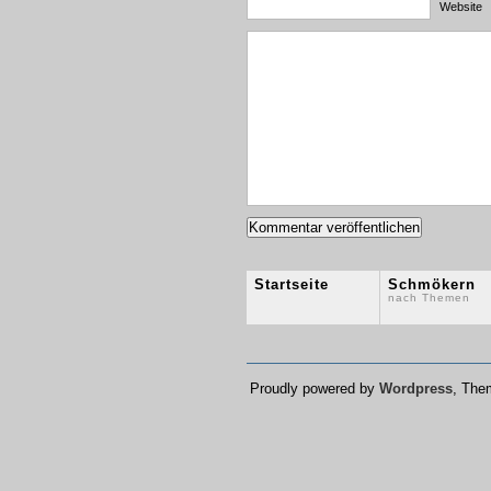
Website
Startseite
Schmökern
nach Themen
Proudly powered by
Wordpress
, Th