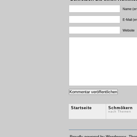
Name (erf
E-Mail (er
Website
Startseite
Schmökern
nach Themen
Proudly powered by
Wordpress
, Th