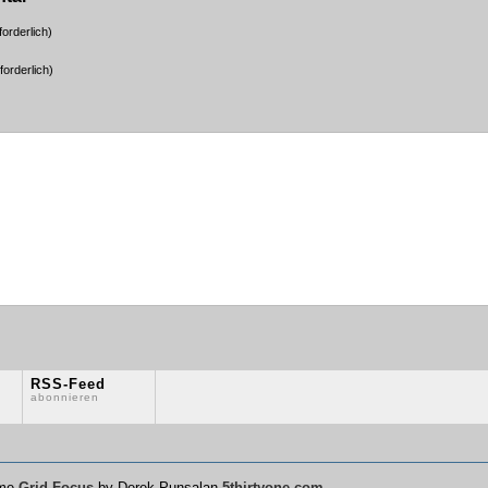
orderlich)
forderlich)
RSS-Feed
abonnieren
eme
Grid Focus
by Derek Punsalan
5thirtyone.com
.