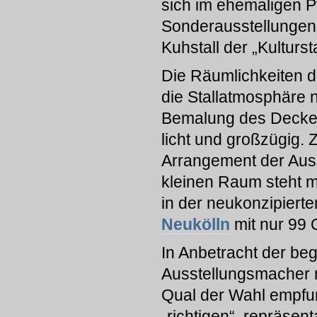
sich im ehemaligen Pf
Sonderausstellungen 
Kuhstall der „Kulturst
Die Räumlichkeiten 
die Stallatmosphäre n
Bemalung des Decken
licht und großzügig. 
Arrangement der Auss
kleinen Raum steht 
in der neukonzipierte
Neukölln
mit nur 99 O
In Anbetracht der be
Ausstellungsmacher m
Qual der Wahl empfu
„richtigen“, repräsent