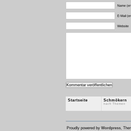
Name (erf
E-Mail (er
Website
Startseite
Schmökern
nach Themen
Proudly powered by
Wordpress
, Th