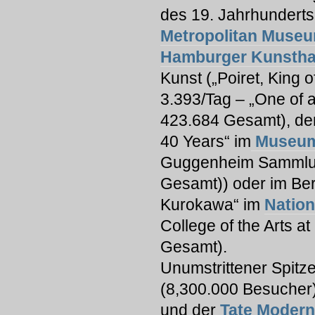
des 19. Jahrhunderts
Metropolitan Muse
Hamburger Kunstha
Kunst („Poiret, King o
3.393/Tag – „One of a
423.684 Gesamt), der
40 Years“ im
Museum 
Guggenheim Sammlun
Gesamt)) oder im Ber
Kurokawa“ im
Nation
College of the Arts at
Gesamt).
Unumstrittener Spitze
(8,300.000 Besucher)
und der
Tate Modern