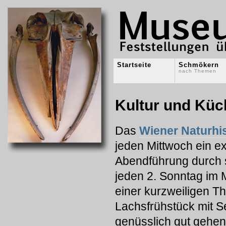
Startseite
Schmökern
nach Themen
Kultur und Küc
Das
Wiener Naturhi
jeden Mittwoch ein e
Abendführung durch 
jeden 2. Sonntag im M
einer kurzweiligen 
Lachsfrühstück mit Se
genüsslich gut gehe