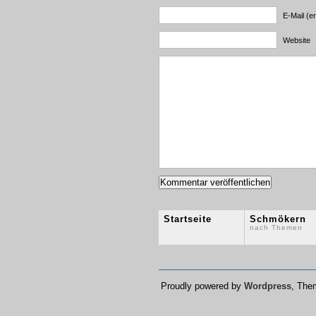
E-Mail (er
Website
Startseite
Schmökern
nach Themen
Proudly powered by
Wordpress
, Th