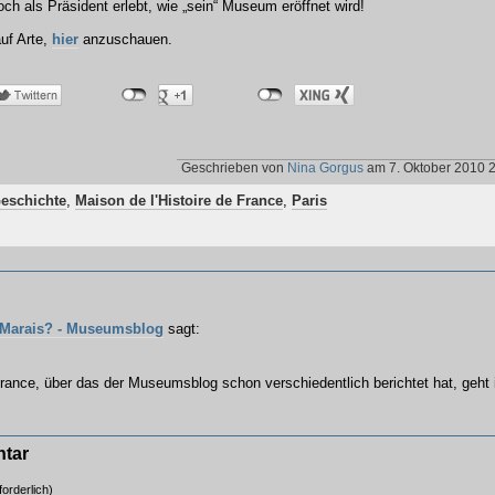
h als Präsident erlebt, wie „sein“ Museum eröffnet wird!
uf Arte,
hier
anzuschauen.
Geschrieben von
Nina Gorgus
am 7. Oktober 2010 
eschichte
,
Maison de l'Histoire de France
,
Paris
m Marais? - Museumsblog
sagt:
France, über das der Museumsblog schon verschiedentlich berichtet hat, geht 
ntar
orderlich)