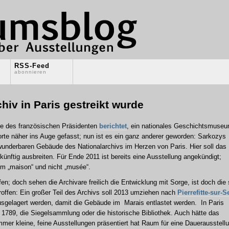
RSS-Feed
abonnieren
iv in Paris gestreikt wurde
ne des französischen Präsidenten
berichtet
, ein nationales Geschichtsmuse
rte näher ins Auge gefasst; nun ist es ein ganz anderer geworden: Sarkozys
 wunderbaren Gebäude des Nationalarchivs im Herzen von Paris. Hier soll das
künftig ausbreiten. Für Ende 2011 ist bereits eine Ausstellung angekündigt;
rum „maison“ und nicht „musée“.
en; doch sehen die Archivare freilich die Entwicklung mit Sorge, ist doch die 
roffen: Ein großer Teil des Archivs soll 2013 umziehen nach
Pierrefitte-sur-S
ausgelagert werden, damit die Gebäude im Marais entlastet werden. In Paris
r 1789, die Siegelsammlung oder die historische Bibliothek. Auch hätte das
immer kleine, feine Ausstellungen präsentiert hat Raum für eine Dauerausstell