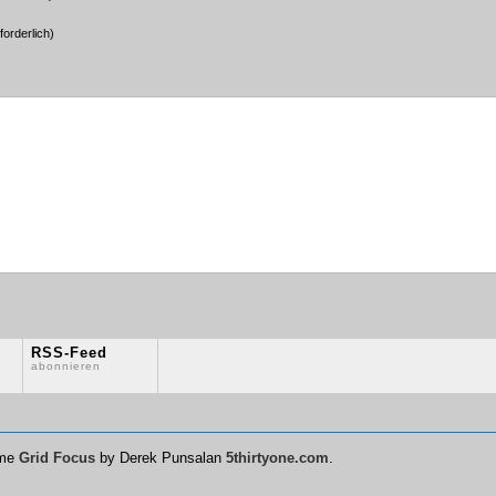
forderlich)
RSS-Feed
abonnieren
eme
Grid Focus
by Derek Punsalan
5thirtyone.com
.