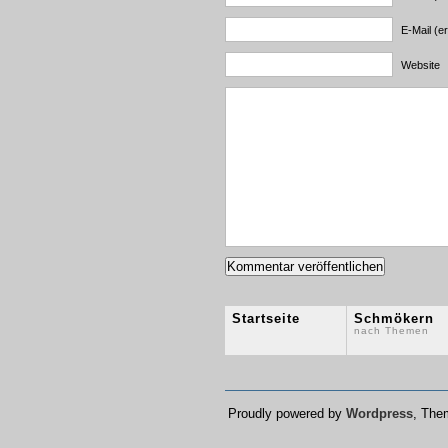
E-Mail (er
Website
Startseite
Schmökern
nach Themen
Proudly powered by
Wordpress
, Th