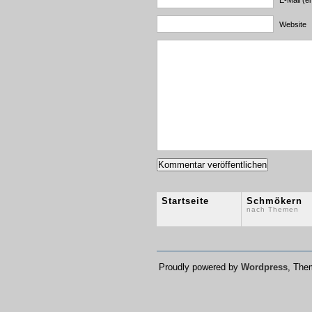
E-Mail (er
Website
Startseite
Schmökern
nach Themen
Proudly powered by
Wordpress
, Th