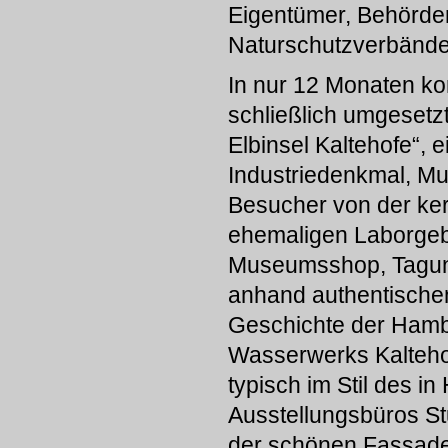
Eigentümer, Behörden
Naturschutzverbände u
In nur 12 Monaten ko
schließlich umgesetz
Elbinsel Kaltehofe“,
Industriedenkmal, M
Besucher von der kern
ehemaligen Laborgeb
Museumsshop, Tagung
anhand authentischen 
Geschichte der Hamb
Wasserwerks Kaltehof
typisch im Stil des 
Ausstellungsbüros Stu
der schönen Fassade 