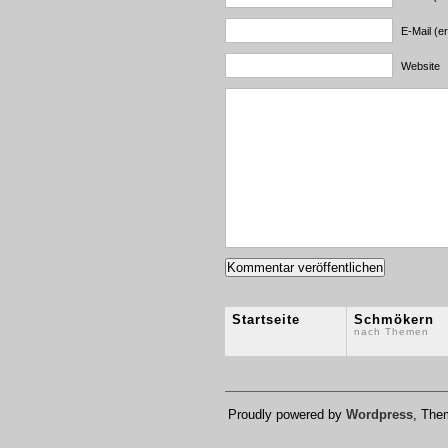
E-Mail (er
Website
Startseite
Schmökern
nach Themen
Proudly powered by
Wordpress
, Th