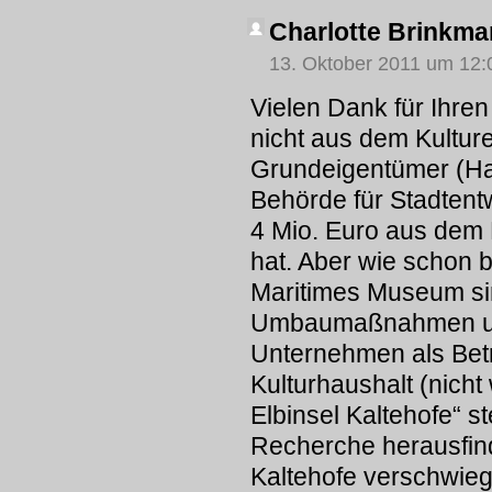
Charlotte Brinkm
13. Oktober 2011 um 12:
Vielen Dank für Ihre
nicht aus dem Kultur
Grundeigentümer (H
Behörde für Stadtentw
4 Mio. Euro aus dem
hat. Aber wie schon 
Maritimes Museum sin
Umbaumaßnahmen und I
Unternehmen als Betr
Kulturhaushalt (nicht
Elbinsel Kaltehofe“ st
Recherche herausfind
Kaltehofe verschwie