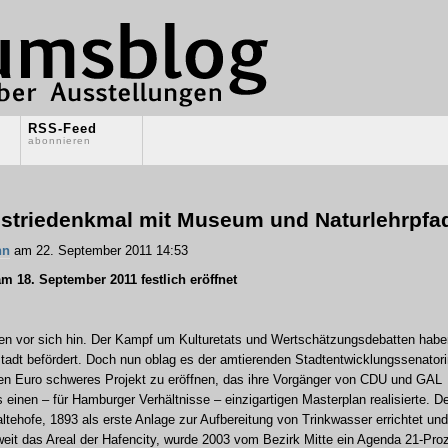
RSS-Feed
abonnieren
striedenkmal mit Museum und Naturlehrpfa
nn
am 22. September 2011 14:53
m 18. September 2011 festlich eröffnet
n vor sich hin. Der Kampf um Kulturetats und Wertschätzungsdebatten habe
adt befördert. Doch nun oblag es der amtierenden Stadtentwicklungssenatori
nen Euro schweres Projekt zu eröffnen, das ihre Vorgänger von CDU und GAL
 einen – für Hamburger Verhältnisse – einzigartigen Masterplan realisierte. D
ehofe, 1893 als erste Anlage zur Aufbereitung von Trinkwasser errichtet und
eit das Areal der Hafencity, wurde 2003 vom Bezirk Mitte ein Agenda 21-Pro