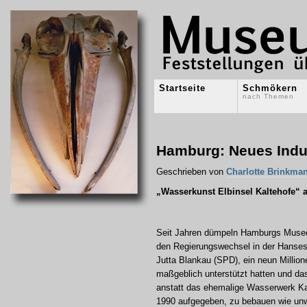
Startseite
Schmökern
nach Themen
Hamburg: Neues Indu
Geschrieben von
Charlotte Brinkma
„Wasserkunst Elbinsel Kaltehofe“ a
Seit Jahren dümpeln Hamburgs Musee
den Regierungswechsel in der Hansest
Jutta Blankau (SPD), ein neun Millio
maßgeblich unterstützt hatten und das
anstatt das ehemalige Wasserwerk Kalt
1990 aufgegeben, zu bebauen wie unw