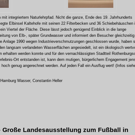
mit integriertem Naturlehrpfad. Nicht die ganze, Ende des 19. Jahrhunderts
legte Elbinsel Kaltehofe mit seinen 22 Filterbecken und 36 Schiebehäuschen 
 ein Viertel der Fläche. Diese lässt jedoch genügend Einblick in die lange
eitung von Elb-, später Grundwasser und informiert den Besucher gleichzeitig
 die Anlage 1990 wegen Industrieverschmutzungen geschlossen wurde, haben s
 den langsam verlandeten Wasserflächen angesiedelt, ist ein ökologisch wertvo
n erhalten werden konnte und für den vernachlässigten Stadtteil Rothenburgso
rerlebnis-Ort entstanden ist, kann dem mutigen, bürgerlichem Engagement jen
och genug angerechnet werden. Auf jeden Fall ein Ausflug wert! (Infos sieh
 Hamburg Wasser, Constantin Heller
 Große Landesausstellung zum Fußball in