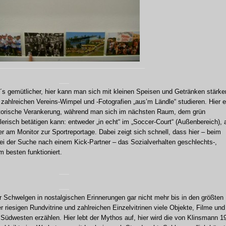
´s gemütlicher, hier kann man sich mit kleinen Speisen und Getränken stärke
ahlreichen Vereins-Wimpel und -Fotografien „aus’m Ländle“ studieren. Hier e
istorische Verankerung, während man sich im nächsten Raum, dem grün
elerisch betätigen kann: entweder „in echt“ im „Soccer-Court“ (Außenbereich),
er am Monitor zur Sportreportage. Dabei zeigt sich schnell, dass hier – beim
ei der Suche nach einem Kick-Partner – das Sozialverhalten geschlechts-,
m besten funktioniert.
r Schwelgen in nostalgischen Erinnerungen gar nicht mehr bis in den größten
r riesigen Rundvitrine und zahlreichen Einzelvitrinen viele Objekte, Filme und
Südwesten erzählen. Hier lebt der Mythos auf, hier wird die von Klinsmann 1