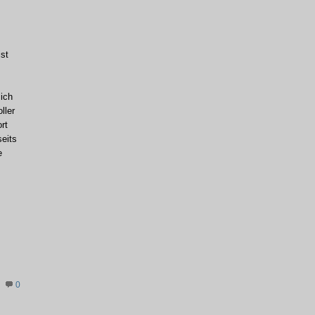
ist
ich
ller
rt
seits
e
0