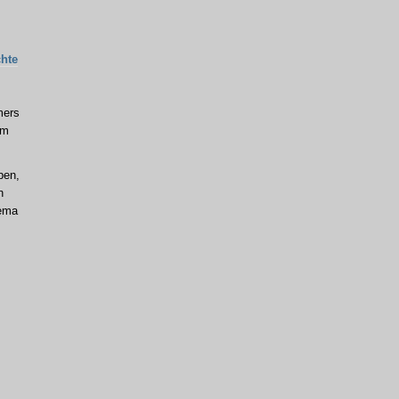
hte
mers
um
ben,
n
hema