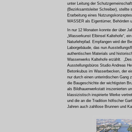
unter Leitung der Schutzgemeinschaft
(Bezirksamtsleiter Schreiber), stellte
Erarbeitung eines Nutzungskonzepte
WASSER als Eigentümer, Behörden und 
In nur 12 Monaten konnte der über Jah
„Wasserkunst Elbinsel Kaltehofe“, e
Naturlehrpfad. Empfangen wird der Be
Laborgebäude, das nun Ausstellungsf
authentischen Materials und historis
Wasserwerks Kaltehofe erzählt. „Desi
Ausstellungsbüros Studio Andreas Hell
Betonkubus im Wasserbecken, der eine
nur durch einen unterirdischen Gang 
die Baugeschichte der wichtigsten Bru
als Bildhauerwerkstatt inszenierten u
klassizistisch inspirierte Werke vertr
und die an die Tradition höfischer Ga
Jahren auch zahllose Brunnen und K