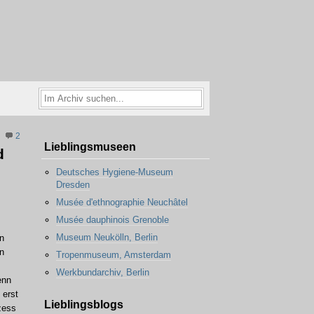
2
Lieblingsmuseen
d
Deutsches Hygiene-Museum
Dresden
Musée d'ethnographie Neuchâtel
Musée dauphinois Grenoble
Museum Neukölln, Berlin
n
n
Tropenmuseum, Amsterdam
Werkbundarchiv, Berlin
enn
 erst
Lieblingsblogs
zess