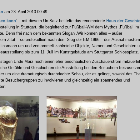
nn
am 23. April 2010 00:49
ben kann
“ – mit diesem Un-Satz betitelte das renommierte
Haus der Geschic
sstellung in Stuttgart, die begleitend zur Fußball-WM dem Mythos „Fußball im
e. Denn frei nach dem bekannten Slogan „Wir können alles – außer
dem Zitat – so protokolliert nach dem Sieg der EM 1996 – des Ausnahmestür
 Klinsmann um und versammelt zahlreiche Objekte, Namen und Geschichten 
esausstellung bis zum 11. Juli im Kunstgebäude am Stuttgarter Schlossplatz.
ngstagen Ende März noch einen eher beschaulichen Zuschauerstrom mitzuerle
che Gefühle und Geschichten die Ausstellung bei den Besuchern freizusetze
 hier um eine dramaturgisch durchdachte Schau, der es gelingt, sowohl das T
te Besuchergruppen zu involvieren und gleichzeitig ein spannendes und
ten.