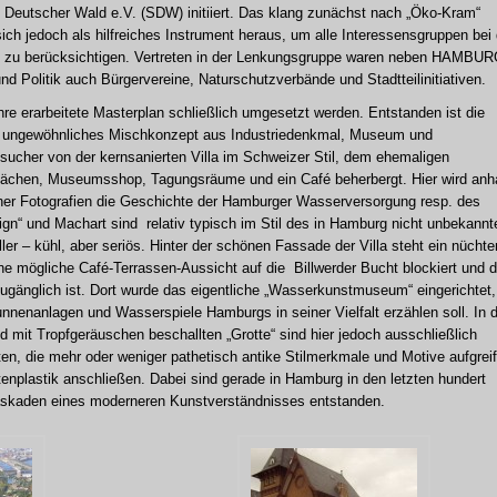
 Deutscher Wald e.V. (SDW) initiiert. Das klang zunächst nach „Öko-Kram“
 sich jedoch als hilfreiches Instrument heraus, um alle Interessensgruppen bei 
s zu berücksichtigen. Vertreten in der Lenkungsgruppe waren neben HAMBU
Politik auch Bürgervereine, Naturschutzverbände und Stadtteilinitiativen.
re erarbeitete Masterplan schließlich umgesetzt werden. Entstanden ist die
in ungewöhnliches Mischkonzept aus Industriedenkmal, Museum und
sucher von der kernsanierten Villa im Schweizer Stil, dem ehemaligen
lächen, Museumsshop, Tagungsräume und ein Café beherbergt. Hier wird an
cher Fotografien die Geschichte der Hamburger Wasserversorgung resp. des
gn“ und Machart sind relativ typisch im Stil des in Hamburg nicht unbekannt
er – kühl, aber seriös. Hinter der schönen Fassade der Villa steht ein nüchte
 mögliche Café-Terrassen-Aussicht auf die Billwerder Bucht blockiert und d
zugänglich ist. Dort wurde das eigentliche „Wasserkunstmuseum“ eingerichtet
nnenanlagen und Wasserspiele Hamburgs in seiner Vielfalt erzählen soll. In 
nd mit Tropfgeräuschen beschallten „Grotte“ sind hier jedoch ausschließlich
eten, die mehr oder weniger pathetisch antike Stilmerkmale und Motive aufgrei
rtenplastik anschließen. Dabei sind gerade in Hamburg in den letzten hundert
askaden eines moderneren Kunstverständnisses entstanden.