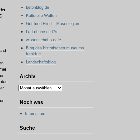
betonblog.de
der
Kulturelle Welten
RG
Gottfried Fliedl - Museologien
La Tribune de l'Art
wissenschafts-cafe
Blog des historischen museums
hand
frankfurt
Landschaftsblog
en
rner
er
Archiv
, das
Archiv
der
fen
Noch was
Impressum
Suche