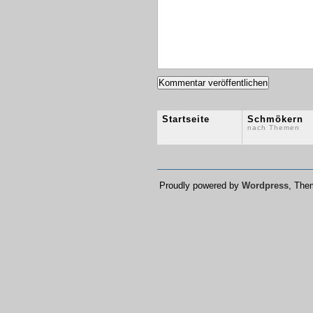
Startseite
Schmökern
nach Themen
Proudly powered by
Wordpress
, Th