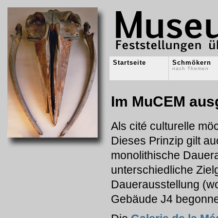
Startseite
Schmökern
nach Themen
Im MuCEM ausg
Als cité culturelle m
Dieses Prinzip gilt au
monolithische Dauera
unterschiedliche Zie
Dauerausstellung (wo
Gebäude J4 begonne