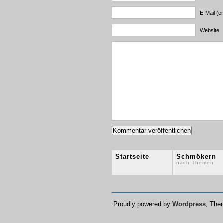
E-Mail (er
Website
Startseite
Schmökern
nach Themen
Proudly powered by
Wordpress
, Th