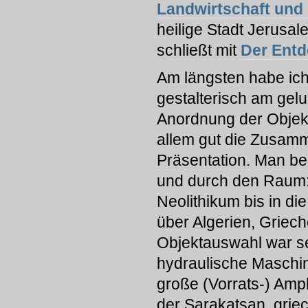
Landwirtschaft und 
heilige Stadt Jerusal
schließt mit
Der Entd
Am längsten habe ich 
gestalterisch am gel
Anordnung der Objekte
allem gut die Zusamme
Präsentation. Man be
und durch den Raum:
Neolithikum bis in d
über Algerien, Griech
Objektauswahl war s
hydraulische Maschin
große (Vorrats-) Amp
der Sarakatsan, griech