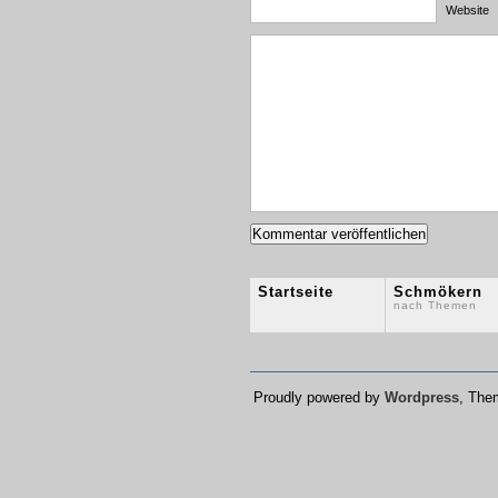
Website
Startseite
Schmökern
nach Themen
Proudly powered by
Wordpress
, Th