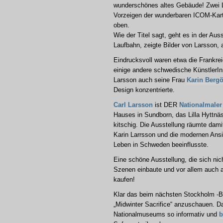
wunderschönes altes Gebäude! Zwei Lö
Vorzeigen der wunderbaren ICOM-Kart
oben.
Wie der Titel sagt, geht es in der Au
Laufbahn, zeigte Bilder von Larsson, 
Eindrucksvoll waren etwa die Frankreic
einige andere schwedische KünstlerIn
Larsson auch seine Frau
Karin Berg
Design konzentrierte.
Carl Larsson
ist DER
Nationalmaler
Hauses in Sundborn, das Lilla Hyttnäs
kitschig. Die Ausstellung räumte dami
Karin Larrsson und die modernen Ansic
Leben in Schweden beeinflusste.
Eine schöne Ausstellung, die sich ni
Szenen einbaute und vor allem auch a
kaufen!
Klar das beim nächsten Stockholm -B
„Midwinter Sacrifice“ anzuschauen. D
Nationalmuseums so informativ und
b