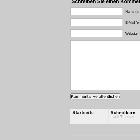
Schreiben Sie einen Komme
Name (erf
E-Mail (er
Website
Startseite
Schmökern
nach Themen