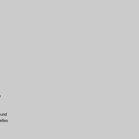
n
 und
elles