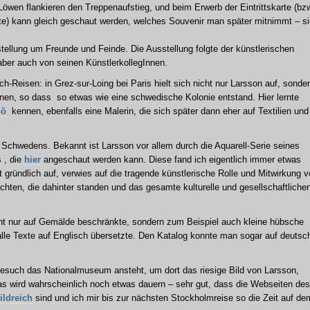
wen flankieren den Treppenaufstieg, und beim Erwerb der Eintrittskarte (bz
e) kann gleich geschaut werden, welches Souvenir man später mitnimmt – s
sstellung um Freunde und Feinde. Die Ausstellung folgte der künstlerischen
aber auch von seinen KünstlerkollegInnen.
h-Reisen: in Grez-sur-Loing bei Paris hielt sich nicht nur Larsson auf, sonde
nen, so dass so etwas wie eine schwedische Kolonie entstand. Hier lernte
öö
kennen, ebenfalls eine Malerin, die sich später dann eher auf Textilien und
Schwedens. Bekannt ist Larsson vor allem durch die Aquarell-Serie seines
 , die
hier
angeschaut werden kann. Diese fand ich eigentlich immer etwas
t gründlich auf, verwies auf die tragende künstlerische Rolle und Mitwirkung 
hten, die dahinter standen und das gesamte kulturelle und gesellschaftliche
cht nur auf Gemälde beschränkte, sondern zum Beispiel auch kleine hübsche
lle Texte auf Englisch übersetzte. Den Katalog konnte man sogar auf deutsc
esuch das Nationalmuseum ansteht, um dort das riesige Bild von Larsson,
as wird wahrscheinlich noch etwas dauern – sehr gut, dass die Webseiten des
ildreich
sind und ich mir bis zur nächsten Stockholmreise so die Zeit auf de