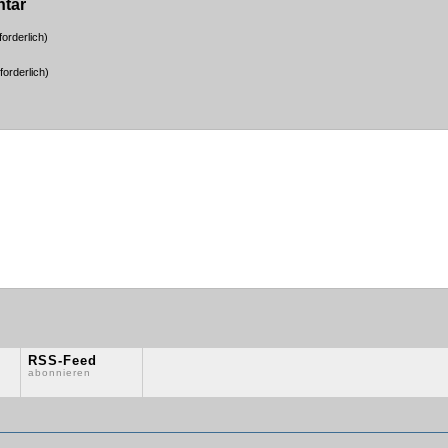
ntar
orderlich)
forderlich)
RSS-Feed
abonnieren