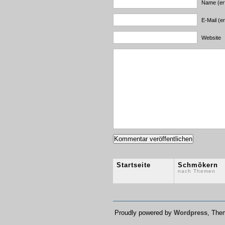
Name (erf
E-Mail (er
Website
Startseite
Schmökern
nach Themen
Proudly powered by
Wordpress
, Th