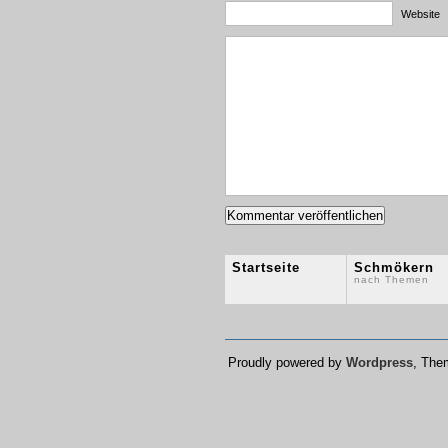
Website
Startseite
Schmökern
nach Themen
Proudly powered by
Wordpress
, Th