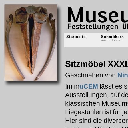
Startseite
Schmökern
nach Themen
Sitzmöbel XXX
Geschrieben von
Ni
Im m
uCEM
lässt es s
Ausstellungen, auf de
klassischen Museums
Liegestühlen ist für
Hier sind die diversen