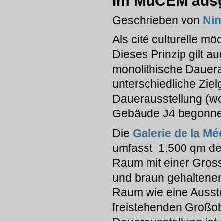
Im MuCEM ausg
Geschrieben von
Ni
Als cité culturelle m
Dieses Prinzip gilt au
monolithische Dauera
unterschiedliche Zie
Dauerausstellung (wo
Gebäude J4 begonne
Die
Galerie de la Mé
umfasst 1.500 qm de
Raum mit einer Gross
und braun gehaltenen
Raum wie eine Ausst
freistehenden Großob