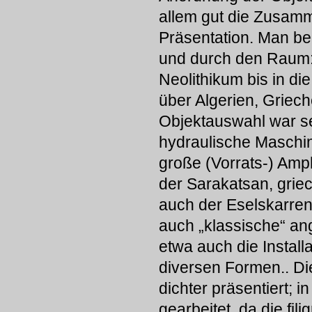
allem gut die Zusamme
Präsentation. Man be
und durch den Raum:
Neolithikum bis in d
über Algerien, Griech
Objektauswahl war s
hydraulische Maschin
große (Vorrats-) Amp
der Sarakatsan, griech
auch der Eselskarren 
auch „klassische“ ang
etwa auch die Install
diversen Formen.. Die
dichter präsentiert; 
gearbeitet, da die fi