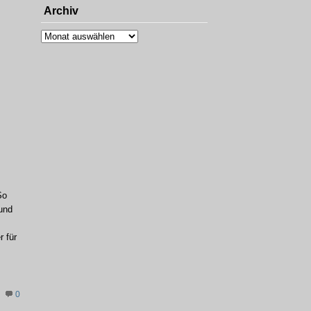
Archiv
Archiv
So
 und
r für
0