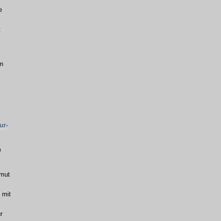
e
t
um
ur-
e
nmut
 mit
r