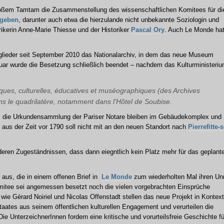
großem Tamtam die Zusammenstellung des wissenschaftlichen Komitees für di
egeben
, darunter auch etwa die hierzulande nicht unbekannte Soziologin und
rikerin Anne-Marie Thiesse und der Historiker
Pascal Ory
. Auch Le Monde ha
glieder seit September 2010 das Nationalarchiv, in dem das neue Museum
uar wurde die Besetzung schließlich beendet – nachdem das Kulturministeri
fiques, culturelles, éducatives et muséographiques (des Archives
ns le quadrilatère, notamment dans l’Hôtel de Soubise.
 die Urkundensammlung der Pariser Notare bleiben im Gebäudekomplex und
 aus der Zeit vor 1790 soll nicht mit an den neuen Standort nach
Pierrefitte-s
ren Zugeständnissen, dass dann eiegntlich kein Platz mehr für das geplant
 aus, die in einem offenen Brief in
Le Monde
zum wiederholten Mal ihren U
itee sei angemessen besetzt noch die vielen vorgebrachten Einsprüche
 wie Gérard Noiriel und Nicolas Offenstadt stellen das neue Projekt in Kontext
ates aus seinem öffentlichen kulturellen Engagement und verurteilen die
ie UnterzeichnerInnen fordern eine kritische und vorurteilsfreie Geschichte fü