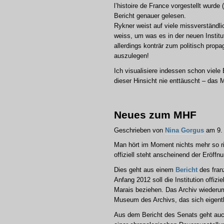
l’histoire de France vorgestellt wurd
Bericht genauer gelesen.
Rykner weist auf viele missverständlic
weiss, um was es in der neuen Institu
allerdings konträr zum politisch propa
auszulegen!
Ich visualisiere indessen schon viel
dieser Hinsicht nie enttäuscht – das
Neues zum MHF
Geschrieben von
Nina Gorgus
am 9. 
Man hört im Moment nichts mehr so ric
offiziell steht anscheinend der Eröffn
Dies geht aus einem
Bericht
des fran
Anfang 2012 soll die Institution offiz
Marais beziehen. Das Archiv wiederum 
Museum des Archivs, das sich eigent
Aus dem Bericht des Senats geht auc