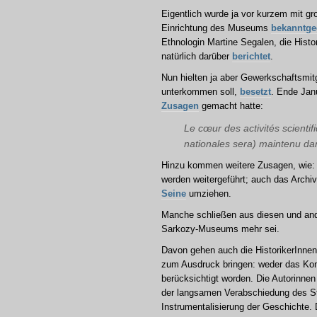
Eigentlich wurde ja vor kurzem mit 
Einrichtung des Museums
bekanntg
Ethnologin Martine Segalen, die Histo
natürlich darüber
berichtet
.
Nun hielten ja aber Gewerkschaftsmit
unterkommen soll,
besetzt
. Ende Jan
Zusagen
gemacht hatte:
Le cœur des activités scienti
nationales sera) maintenu da
Hinzu kommen weitere Zusagen, wie:
werden weitergeführt; auch das Archiv
Seine
umziehen.
Manche schließen aus diesen und ande
Sarkozy-Museums mehr sei.
Davon gehen auch die HistorikerInnen
zum Ausdruck bringen: weder das Kom
berücksichtigt worden. Die Autorinnen
der langsamen Verabschiedung des Sta
Instrumentalisierung der Geschichte. D