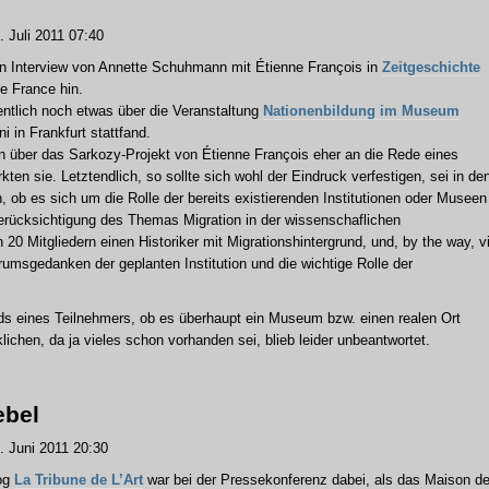
 Juli 2011 07:40
n Interview von Annette Schuhmann mit Étienne François in
Zeitgeschichte
de France hin.
entlich noch etwas über die Veranstaltung
Nationenbildung im Museum
i in Frankfurt stattfand.
en über das Sarkozy-Projekt von Étienne François eher an die Rede eines
kten sie. Letztendlich, so sollte sich wohl der Eindruck verfestigen, sei in de
, ob es sich um die Rolle der bereits existierenden Institutionen oder Museen
erücksichtigung des Themas Migration in der wissenschaflichen
 20 Mitgliedern einen Historiker mit Migrationshintergrund, und, by the way, v
rumsgedanken der geplanten Institution und die wichtige Rolle der
ds eines Teilnehmers, ob es überhaupt ein Museum bzw. einen realen Ort
lichen, da ja vieles schon vorhanden sei, blieb leider unbeantwortet.
ebel
 Juni 2011 20:30
log
La Tribune de L’Art
war bei der Pressekonferenz dabei, als das Maison d