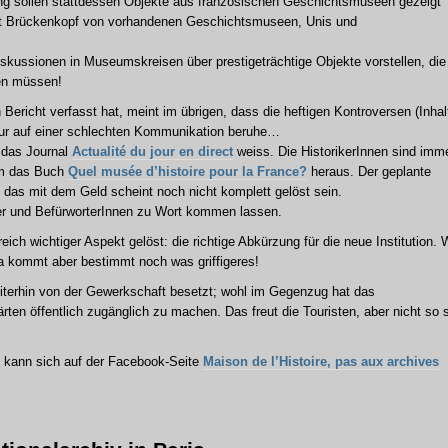
ung sollen stattdessen Objekte aus französischen Geschichtsmuseen gezeigt
e Art Brückenkopf von vorhandenen Geschichtsmuseen, Unis und
Diskussionen in Museumskreisen über prestigeträchtige Objekte vorstellen, die
sen müssen!
Bericht verfasst hat, meint im übrigen, dass die heftigen Kontroversen (Inhal
nur auf einer schlechten Kommunikation beruhe…
e das Journal
Actualité du jour en direct
weiss. Die HistorikerInnen sind imm
kam das Buch
Quel musée d’histoire pour la France?
heraus. Der geplante
ch das mit dem Geld scheint noch nicht komplett gelöst sein.
er und BefürworterInnen zu Wort kommen lassen.
ich wichtiger Aspekt gelöst: die richtige Abkürzung für die neue Institution. 
Da kommt aber bestimmt noch was griffigeres!
eiterhin von der Gewerkschaft besetzt; wohl im Gegenzug hat das
rten öffentlich zugänglich zu machen. Das freut die Touristen, aber nicht so 
, kann sich auf der Facebook-Seite
Maison de l’Histoire, pas aux archives