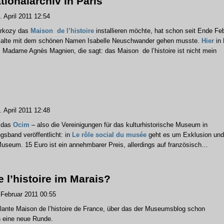
tionalarchiv in Paris
 April 2011 12:54
arkozy das
Maison de l’histoire
installieren möchte, hat schon seit Ende Fe
ie alte mit dem schönen Namen Isabelle Neuschwander gehen musste.
Hier
in 
, Madame Agnès Magnien, die sagt: das Maison de l’histoire ist nicht mein
 April 2011 12:48
 das
Ocim
– also die Vereinigungen für das kulturhistorische Museum in
sband veröffentlicht: in
Le rôle social du musée
geht es um Exklusion und
useum. 15 Euro ist ein annehmbarer Preis, allerdings auf französisch…
 l’histoire im Marais?
Februar 2011 00:55
lante Maison de l’histoire de France, über das der Museumsblog schon
n eine neue Runde.