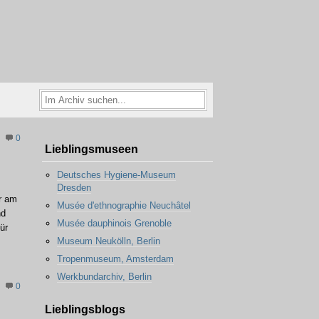
0
Lieblingsmuseen
Deutsches Hygiene-Museum
Dresden
r am
Musée d'ethnographie Neuchâtel
nd
Musée dauphinois Grenoble
ür
Museum Neukölln, Berlin
Tropenmuseum, Amsterdam
Werkbundarchiv, Berlin
0
Lieblingsblogs