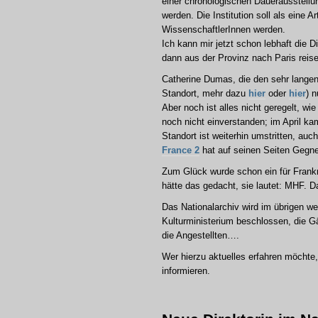
einer chronologischen Dauerausstell
werden. Die Institution soll als ein
WissenschaftlerInnen werden.
Ich kann mir jetzt schon lebhaft die 
dann aus der Provinz nach Paris rei
Catherine Dumas, die den sehr langen 
Standort, mehr dazu
hier
oder
hier
) 
Aber noch ist alles nicht geregelt, wi
noch nicht einverstanden; im April 
Standort ist weiterhin umstritten, au
France 2
hat auf seinen Seiten Gegn
Zum Glück wurde schon ein für Frankre
hätte das gedacht, sie lautet: MHF. 
Das Nationalarchiv wird im übrigen w
Kulturministerium beschlossen, die Gä
die Angestellten….
Wer hierzu aktuelles erfahren möchte
informieren.