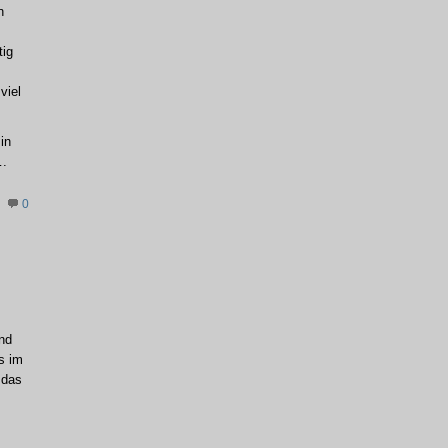
n
tig
viel
in
….
0
und
es im
 das