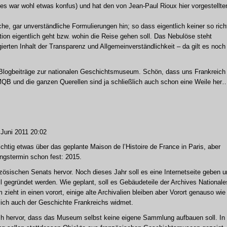
e (es war wohl etwas konfus) und hat den von Jean-Paul Rioux hier vorgestellte
he, gar unverständliche Formulierungen hin; so dass eigentlich keiner so rich
tion eigentlich geht bzw. wohin die Reise gehen soll. Das Nebulöse steht
gierten Inhalt der Transparenz und Allgemeinverständlichkeit – da gilt es noch 
e Blogbeiträge zur nationalen Geschichtsmuseum. Schön, dass uns Frankreich 
 MQB und die ganzen Querellen sind ja schließlich auch schon eine Weile her
Juni 2011 20:02
htig etwas über das geplante Maison de l’Histoire de France in Paris, aber
ungstermin schon fest: 2015.
zösischen Senats hervor. Noch dieses Jahr soll es eine Internetseite geben 
iell gegründet werden. Wie geplant, soll es Gebäudeteile der Archives National
zieht in einen vorort, einige alte Archivalien bleiben aber Vorort genauso wie
lich auch der Geschichte Frankreichs widmet.
h hervor, dass das Museum selbst keine eigene Sammlung aufbauen soll. In