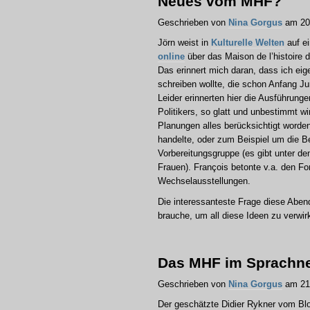
Neues vom MHF?
Geschrieben von
Nina Gorgus
am 20.
Jörn weist in
Kulturelle Welten
auf ei
online
über das Maison de l’histoire 
Das erinnert mich daran, dass ich eig
schreiben wollte, die schon Anfang Jun
Leider erinnerten hier die Ausführung
Politikers, so glatt und unbestimmt wir
Planungen alles berücksichtigt worden
handelte, oder zum Beispiel um die B
Vorbereitungsgruppe (es gibt unter den
Frauen). François betonte v.a. den Fo
Wechselausstellungen.
Die interessanteste Frage diese Aben
brauche, um all diese Ideen zu verwirk
Das MHF im Sprachn
Geschrieben von
Nina Gorgus
am 21.
Der geschätzte Didier Rykner vom B