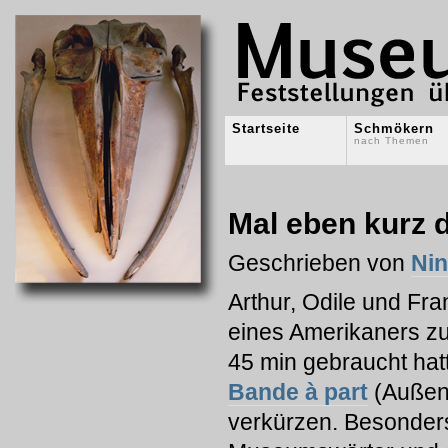
Startseite
Schmökern
nach Themen
Mal eben kurz 
Geschrieben von
Ni
Arthur, Odile und Fr
eines Amerikaners z
45 min gebraucht hat
Bande à part
(Außens
verkürzen. Besonders