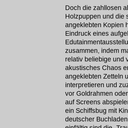
Doch die zahllosen al
Holzpuppen und die 
angeklebten Kopien h
Eindruck eines aufge
Edutainmentausstell
zusammen, indem man
relativ beliebige un
akustisches Chaos er
angeklebten Zetteln 
interpretieren und z
vor Goldrahmen oder K
auf Screens abspielen
ein Schiffsbug mit Ki
deutscher Buchladen 
einfältig sind die „T