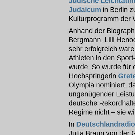
Jüdische Leichtathl
Judaicum
in Berlin z
Kulturprogramm der
Anhand der Biographie
Bergmann, Lilli Heno
sehr erfolgreich ware
Athleten in den Spor
wurde. So wurde für 
Hochspringerin
Gret
Olympia nominiert, d
ungenügender Leistun
deutsche Rekordhalte
Regime nicht – sie w
In
Deutschlandradio
Jutta Braun von der 