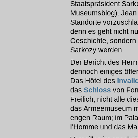
Staatspräsident Sark
Museumsblog). Jean 
Standorte vorzuschlag
denn es geht nicht n
Geschichte, sondern 
Sarkozy werden.
Der Bericht des Herrn
dennoch einiges öffen
Das Hôtel des
Invali
das
Schloss
von Fon
Freilich, nicht alle d
das Armeemuseum mit
engen Raum; im Palai
l’Homme und das Ma