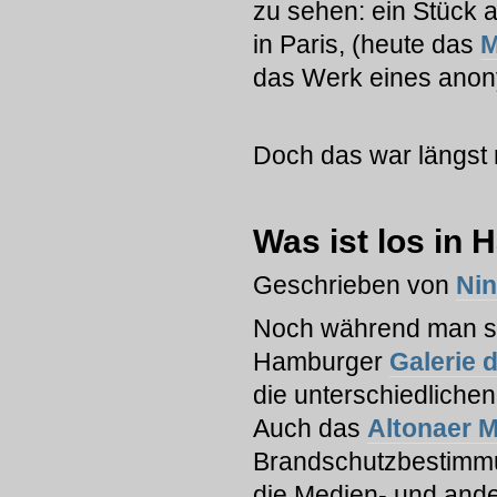
zu sehen: ein Stüc
in Paris, (heute das
das Werk eines ano
Doch das war längst n
Was ist los in
Geschrieben von
Ni
Noch während man si
Hamburger
Galerie 
die unterschiedliche
Auch das
Altonaer 
Brandschutzbestimmu
die Medien- und ande