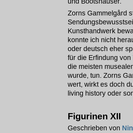
und Bootshäuser.
Zorns Gammelgård ste
Sendungsbewusstsein
Kunsthandwerk bewahr
konnte ich nicht hera
oder deutsch eher spä
für die Erfindung vo
die meisten musealen 
wurde, tun. Zorns Ga
wert, wirkt es doch d
living history oder s
Figurinen XII
Geschrieben von
Ni