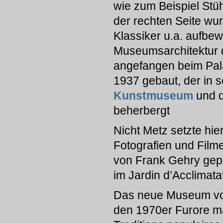
wie zum Beispiel Stüh
der rechten Seite wu
Klassiker u.a. aufbew
Museumsarchitektur 
angefangen beim Palai
1937 gebaut, der in 
Kunstmuseum
und 
beherbergt
Nicht Metz setzte hie
Fotografien und Film
von Frank Gehry ge
im Jardin d’Acclimata
Das neue Museum von
den 1970er Furore ma