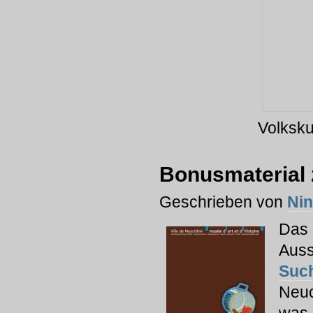
Volksk
Bonusmaterial 
Geschrieben von
Ni
Das 
Auss
Suc
Neuc