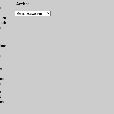
Archiv
n
Archiv
e zu
urch
ng
ektur
t
e
ke
ene
.
n
t
ann