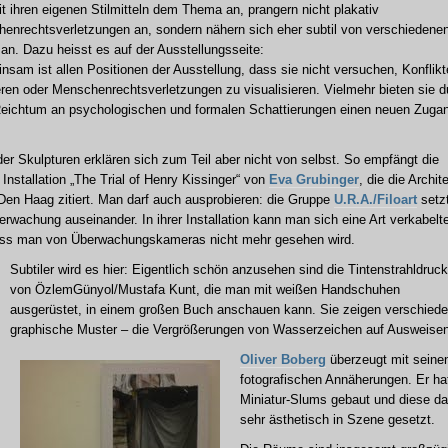
it ihren eigenen Stilmitteln dem Thema an, prangern nicht plakativ
enrechtsverletzungen an, sondern nähern sich eher subtil von verschiedene
 an. Dazu heisst es auf der Ausstellungsseite:
nsam ist allen Positionen der Ausstellung, dass sie nicht versuchen, Konflikt
rieren oder Menschenrechtsverletzungen zu visualisieren. Vielmehr bieten sie d
Reichtum an psychologischen und formalen Schattierungen einen neuen Zuga
der Skulpturen erklären sich zum Teil aber nicht von selbst. So empfängt die
Installation „The Trial of Henry Kissinger“ von
Eva Grubinger
, die die Archit
 Den Haag zitiert. Man darf auch ausprobieren: die Gruppe
U.R.A./Filoart
setz
erwachung auseinander. In ihrer Installation kann man sich eine Art verkabelt
dass man von Überwachungskameras nicht mehr gesehen wird.
Subtiler wird es hier: Eigentlich schön anzusehen sind die Tintenstrahldruc
von ÖzlemGünyol/Mustafa Kunt, die man mit weißen Handschuhen
ausgerüstet, in einem großen Buch anschauen kann. Sie zeigen verschied
graphische Muster – die Vergrößerungen von Wasserzeichen auf Ausweisen
Oliver Boberg
überzeugt mit seine
fotografischen Annäherungen. Er ha
Miniatur-Slums gebaut und diese d
sehr ästhetisch in Szene gesetzt.