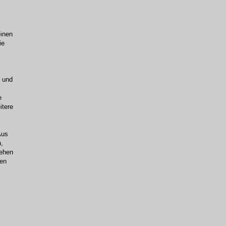
einen
ie
e und
e
itere
Aus
,
sehen
len