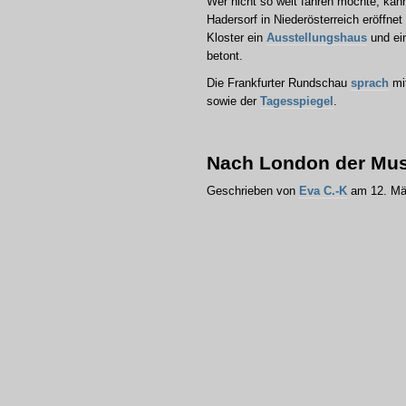
Wer nicht so weit fahren möchte, ka
Hadersorf in Niederösterreich eröffne
Kloster ein
Ausstellungshaus
und ei
betont.
Die Frankfurter Rundschau
sprach
mit
sowie der
Tagesspiegel
.
Nach London der Mu
Geschrieben von
Eva C.-K
am 12. Mä