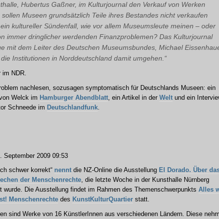
sthalle, Hubertus Gaßner, im Kulturjournal den Verkauf von Werken
sollen Museen grundsätzlich Teile ihres Bestandes nicht verkaufen
 ein kultureller Sündenfall, wie vor allem Museumsleute meinen – oder
von immer dringlicher werdenden Finanzproblemen? Das Kulturjournal
rage mit dem Leiter des Deutschen Museumsbundes, Michael Eissenhau
h die Institutionen in Norddeutschland damit umgehen.“
r im NDR.
roblem nachlesen, sozusagen symptomatisch für Deutschlands Museen: ein
n von Welck im
Hamburger Abendblatt
, ein Artikel in der
Welt
und ein Intervi
ktor Schneede im
Deutschlandfunk
.
 September 2009 09:53
isch schwer korrekt“
nennt
die NZ-Online die Ausstellung
El Dorado. Über da
rechen der Menschenrechte
, die letzte Woche in der Kunsthalle Nürnberg
et wurde. Die Ausstellung findet im Rahmen des Themenschwerpunkts
Alles 
ist! Menschenrechte
des
KunstKulturQuartier
statt.
en sind Werke von 16 KünstlerInnen aus verschiedenen Ländern. Diese neh