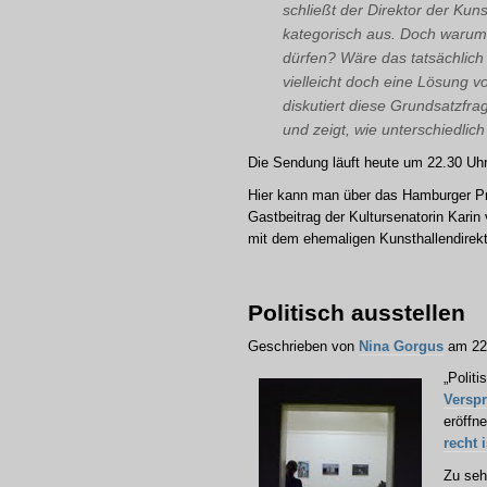
schließt der Direktor der Kun
kategorisch aus. Doch warum 
dürfen? Wäre das tatsächlich
vielleicht doch eine Lösung 
diskutiert diese Grundsatzf
und zeigt, wie unterschiedlic
Die Sendung läuft heute um 22.30 Uh
Hier kann man über das Hamburger P
Gastbeitrag der Kultursenatorin Kari
mit dem ehemaligen Kunsthallendire
Politisch ausstellen
Geschrieben von
Nina Gorgus
am 22.
„Polit
Versp
eröffn
recht 
Zu seh