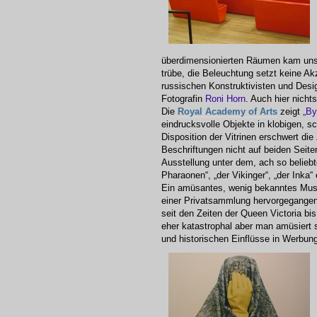
überdimensionierten Räumen kam uns 
trübe, die Beleuchtung setzt keine Akz
russischen Konstruktivisten und Des
Fotografin
Roni Horn
. Auch hier nicht
Die
Royal Academy of Arts
zeigt
„By
eindrucksvolle Objekte in klobigen, s
Disposition der Vitrinen erschwert die
Beschriftungen nicht auf beiden Seit
Ausstellung unter dem, ach so belieb
Pharaonen“, „der Vikinger“, „der Inka“ 
Ein amüsantes, wenig bekanntes Mu
einer Privatsammlung hervorgegangen
seit den Zeiten der Queen Victoria bi
eher katastrophal aber man amüsiert 
und historischen Einflüsse in Werbun