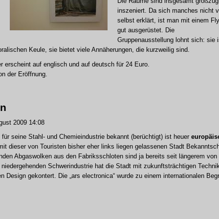
Die Räume sind insgesamt großzüg
inszeniert. Da sich manches nicht 
selbst erklärt, ist man mit einem Fl
gut ausgerüstet. Die
Gruppenausstellung lohnt sich: sie i
ralischen Keule, sie bietet viele Annäherungen, die kurzweilig sind.
r erscheint auf englisch und auf deutsch für 24 Euro.
on der Eröffnung.
en
ust 2009 14:08
m für seine Stahl- und Chemieindustrie bekannt (berüchtigt) ist heuer
europäis
mit dieser von Touristen bisher eher links liegen gelassenen Stadt Bekanntsch
enden Abgaswolken aus den Fabriksschloten sind ja bereits seit längerem von
 niedergehenden Schwerindustrie hat die Stadt mit zukunftsträchtigen Techni
Design gekontert. Die „ars electronica“ wurde zu einem internationalen Begri