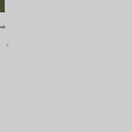
rab
0