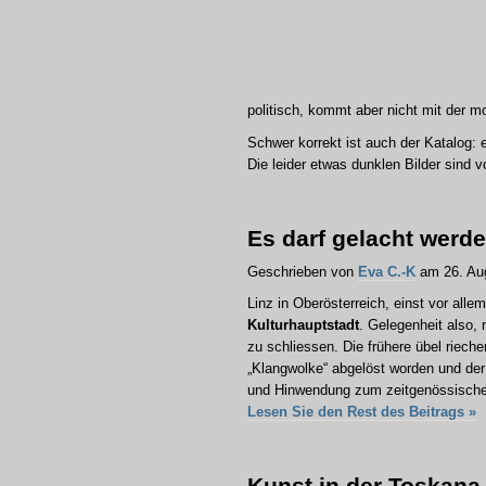
politisch, kommt aber nicht mit der mo
Schwer korrekt ist auch der Katalog: e
Die leider etwas dunklen Bilder sind v
Es darf gelacht werd
Geschrieben von
Eva C.-K
am 26. Aug
Linz in Oberösterreich, einst vor alle
Kulturhauptstadt
. Gelegenheit also, 
zu schliessen. Die frühere übel riech
„Klangwolke“ abgelöst worden und der
und Hinwendung zum zeitgenössischen 
Lesen Sie den Rest des Beitrags »
Kunst in der Toskana