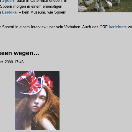
nn
Spoerri
auch in Österreich erleben: In
t Spoerri morgen in einem ehemaligen
n
Esslokal
– kein Museum, wie Spoerri
 Spoerri in einem Interview über sein Vorhaben. Auch das ORF
berichtete
vo
seen wegen…
rz 2009 17:46