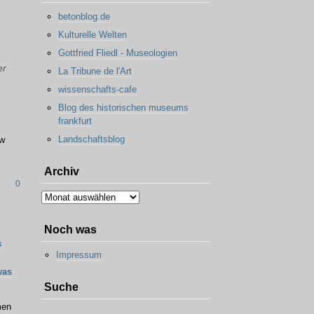
betonblog.de
Kulturelle Welten
Gottfried Fliedl - Museologien
er
La Tribune de l'Art
wissenschafts-cafe
Blog des historischen museums
frankfurt
Landschaftsblog
ew
Archiv
0
Archiv
Noch was
s
Impressum
was
Suche
men