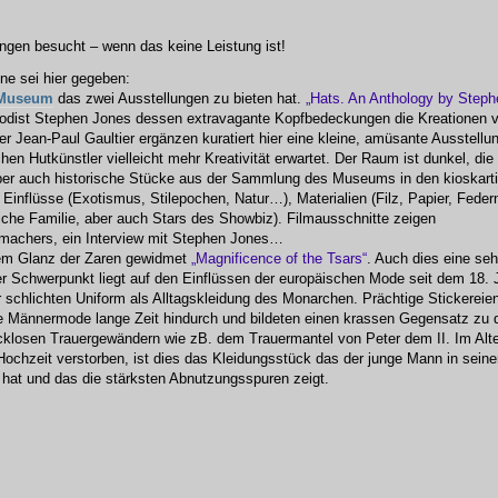
ngen besucht – wenn das keine Leistung ist!
ne sei hier gegeben:
t Museum
das zwei Ausstellungen zu bieten hat.
„Hats. An Anthology by Steph
Modist Stephen Jones dessen extravagante Kopfbedeckungen die Kreationen 
 Jean-Paul Gaultier ergänzen kuratiert hier eine kleine, amüsante Ausstellu
en Hutkünstler vielleicht mehr Kreativität erwartet. Der Raum ist dunkel, die
ber auch historische Stücke aus der Sammlung des Museums in den kioskart
 Einflüsse (Exotismus, Stilepochen, Natur…), Materialien (Filz, Papier, Fede
iche Familie, aber auch Stars des Showbiz). Filmausschnitte zeigen
machers, ein Interview mit Stephen Jones…
dem Glanz der Zaren gewidmet
„Magnificence of the Tsars“
. Auch dies eine seh
r Schwerpunkt liegt auf den Einflüssen der europäischen Mode seit dem 18. 
chlichten Uniform als Alltagskleidung des Monarchen. Prächtige Stickereien
e Männermode lange Zeit hindurch und bildeten einen krassen Gegensatz zu 
klosen Trauergewändern wie zB. dem Trauermantel von Peter dem II. Im Alte
ochzeit verstorben, ist dies das Kleidungsstück das der junge Mann in sein
hat und das die stärksten Abnutzungsspuren zeigt.