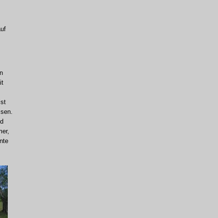
uf
n
it
st
ssen.
nd
mer,
nte