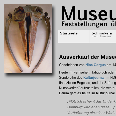
Startseite
Schmökern
nach Themen
Ausverkauf der Muse
Geschrieben von
Nina Gorgus
am 14
Heute im Fernsehen: Tabubruch oder 
Sendereihe des
Kulturjournal
im NDR.
finanziellen Engpass, und der Stiftung
Kunstwerken“ aufzustellen, die verka
Darum geht es heute im Kulturjournal.
„Plötzlich scheint das Unde
Hamburg wird eben diese Optio
Veräußerung einzelner Werk