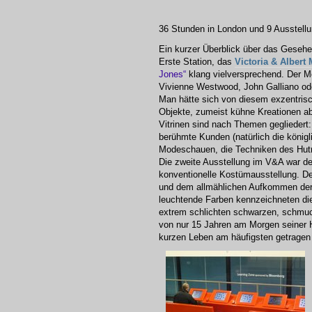
36 Stunden in London und 9 Ausstellu
Ein kurzer Überblick über das Gesehe
Erste Station, das
Victoria & Alber
Jones“
klang vielversprechend. Der 
Vivienne Westwood, John Galliano oder
Man hätte sich von diesem exzentrisch
Objekte, zumeist kühne Kreationen a
Vitrinen sind nach Themen gegliedert:
berühmte Kunden (natürlich die königl
Modeschauen, die Techniken des Hut
Die zweite Ausstellung im V&A war 
konventionelle Kostümausstellung. De
und dem allmählichen Aufkommen der s
leuchtende Farben kennzeichneten di
extrem schlichten schwarzen, schmuc
von nur 15 Jahren am Morgen seiner H
kurzen Leben am häufigsten getragen 