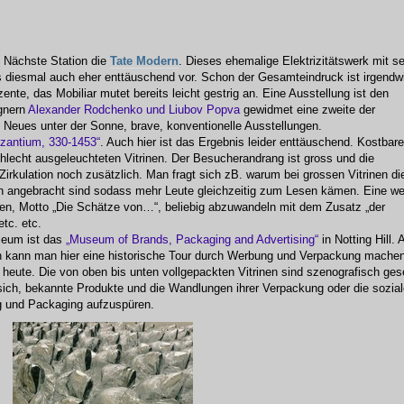
Nächste Station die
Tate
Modern
. Dieses ehemalige Elektrizitätswerk mit s
diesmal auch eher enttäuschend vor. Schon der Gesamteindruck ist irgendw
ente, das Mobiliar mutet bereits leicht gestrig an. Eine Ausstellung ist den
ignern
Alexander Rodchenko und Liubov Popva
gewidmet eine zweite der
s Neues unter der Sonne, brave, konventionelle Ausstellungen.
zantium, 330-1453“
. Auch hier ist das Ergebnis leider enttäuschend. Kostbar
chlecht ausgeleuchteten Vitrinen. Der Besucherandrang ist gross und die
 Zirkulation noch zusätzlich. Man fragt sich zB. warum bei grossen Vitrinen di
en angebracht sind sodass mehr Leute gleichzeitig zum Lesen kämen. Eine we
ten, Motto „Die Schätze von…“, beliebig abzuwandeln mit dem Zusatz „der
etc. etc.
seum ist das
„Museum of Brands, Packaging and Advertising“
in Notting Hill. 
 kann man hier eine historische Tour durch Werbung und Verpackung machen
s heute. Die von oben bis unten vollgepackten Vitrinen sind szenografisch ge
sich, bekannte Produkte und die Wandlungen ihrer Verpackung oder die sozia
g und Packaging aufzuspüren.