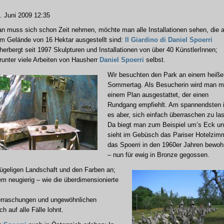
 Juni 2009 12:35
n muss sich schon Zeit nehmen, möchte man alle Installationen sehen, die a
m Gelände von 16 Hektar ausgestellt sind:
Il Giardino di Daniel Spoerri
herbergt seit 1997 Skulpturen und Installationen
von über 40 KünstlerInnen;
runter viele Arbeiten von Hausherr
Daniel Spoerri
selbst.
Wir besuchten den Park an einem heiße
Sommertag. Als Besucherin wird man m
einem Plan ausgestattet, der einen
Rundgang empfiehlt. Am spannendsten i
es aber, sich einfach überraschen zu la
Da biegt man zum Beispiel um’s Eck u
sieht im Gebüsch das Pariser Hotelzim
das Spoerri in den 1960er Jahren bewoh
– nun für ewig in Bronze gegossen.
ügeligen Landschaft und den Farben an;
 neugierig – wie die überdimensionierte
berraschungen und ungewöhnlichen
h auf alle Fälle lohnt.