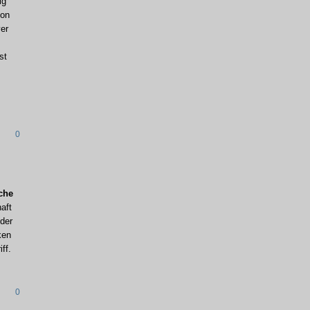
ig
von
yer
st
0
che
aft
 der
ken
ff.
0